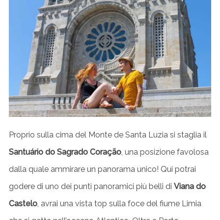
S
e
a
r
c
h
Proprio sulla cima del Monte de Santa Luzia si staglia il
f
Santuário do Sagrado Coração
, una posizione favolosa
o
r
dalla quale ammirare un panorama unico! Qui potrai
:
godere di uno dei punti panoramici più belli di
Viana do
Castelo
, avrai una vista top sulla foce del fiume Limia