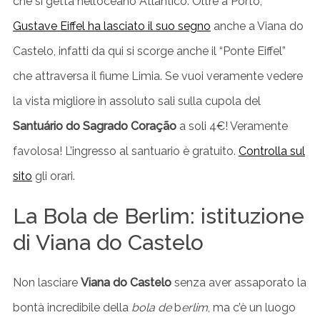
che si getta nell’oceano Atlantico. Oltre a Porto,
Gustave Eiffel ha lasciato il suo segno
anche a Viana do
Castelo, infatti da qui si scorge anche il “Ponte Eiffel”
che attraversa il fiume Limia. Se vuoi veramente vedere
la vista migliore in assoluto sali sulla cupola del
Santuário do Sagrado Coração
a soli 4€! Veramente
favolosa! L’ingresso al santuario è gratuito.
Controlla sul
sito
gli orari.
La Bola de Berlim: istituzione
di Viana do Castelo
Non lasciare
Viana do Castelo
senza aver assaporato la
bontà incredibile della
bola de
b
erlim
, ma c’è un luogo