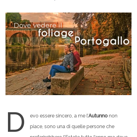
D
evo essere sincero, a me l’
Autunno
non
piace, sono una di quelle persone che