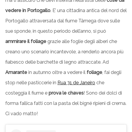
ma ti assicuro che devi inserirla nella lista delle
cose da
vedere in Portogallo
. E’ una cittadina antica del nord del
Portogallo attraversata dal fiume Tâmega dove sulle
sue sponde, in questo periodo dell’anno, si puó
ammirare il foliage
grazie alle foglie degli alberi che
creano uno scenario incantevole, a renderlo ancora più
fiabesco delle barchette di legno attraccate. Ad
Amarante
in autunno oltre a vedere il
foliage
, fai degli
stop nelle pasticcerie in
Rua 31 de Janeiro
che
costeggia il fiume e
prova le chaves
! Sono dei dolci di
forma fallica fatti con la pasta del bigné ripieni di crema.
Ci vado matto!