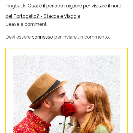
Pingback:
Qual è il periodo migliore per visitare il nord
del Portogallo? - Stacca e Viaggia
Leave a comment
L
e
Devi essere
connesso
per inviare un commento.
a
v
e
a
c
o
m
m
e