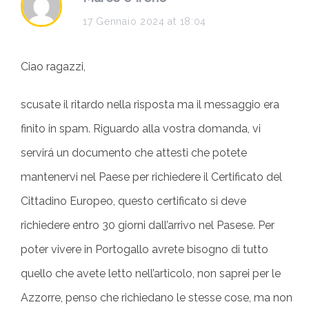
a
17 Gennaio 2024 at 18:04
y
Ciao ragazzi,
s
:
scusate il ritardo nella risposta ma il messaggio era
finito in spam. Riguardo alla vostra domanda, vi
servirá un documento che attesti che potete
mantenervi nel Paese per richiedere il Certificato del
Cittadino Europeo, questo certificato si deve
richiedere entro 30 giorni dall’arrivo nel Pasese. Per
poter vivere in Portogallo avrete bisogno di tutto
quello che avete letto nell’articolo, non saprei per le
Azzorre, penso che richiedano le stesse cose, ma non