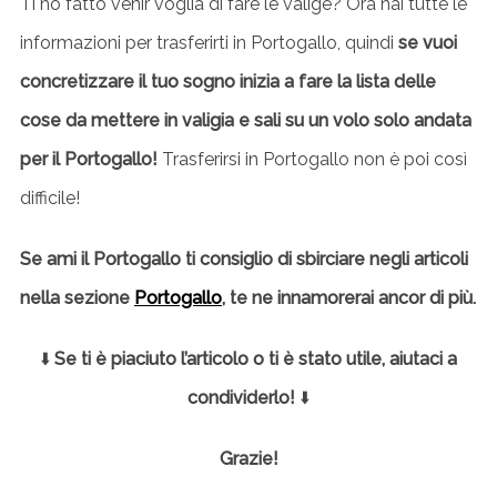
Ti ho fatto venir voglia di fare le valige? Ora hai tutte le
informazioni per trasferirti in Portogallo, quindi
se vuoi
concretizzare il tuo sogno inizia a fare la lista delle
cose da mettere in valigia e sali su un volo solo andata
per il Portogallo!
Trasferirsi in Portogallo non è poi così
difficile!
Se ami il Portogallo ti consiglio di sbirciare negli articoli
nella sezione
Portogallo
, te ne innamorerai ancor di più.
⬇️
Se ti è piaciuto l’articolo o ti è stato utile, aiutaci a
condividerlo!
⬇️
Grazie!