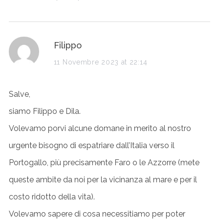
s
Filippo
a
11 Novembre 2023 at 22:14
y
Salve,
s
siamo Filippo e Dila.
:
Volevamo porvi alcune domane in merito al nostro
urgente bisogno di espatriare dall’Italia verso il
Portogallo, più precisamente Faro o le Azzorre (mete
queste ambite da noi per la vicinanza al mare e per il
costo ridotto della vita).
Volevamo sapere di cosa necessitiamo per poter