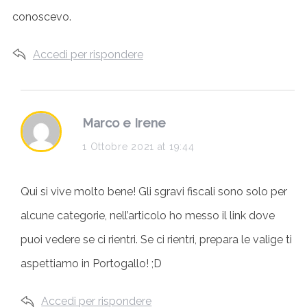
conoscevo.
Accedi per rispondere
s
Marco e Irene
a
1 Ottobre 2021 at 19:44
y
Qui si vive molto bene! Gli sgravi fiscali sono solo per
s
alcune categorie, nell’articolo ho messo il link dove
:
puoi vedere se ci rientri. Se ci rientri, prepara le valige ti
aspettiamo in Portogallo! ;D
Accedi per rispondere