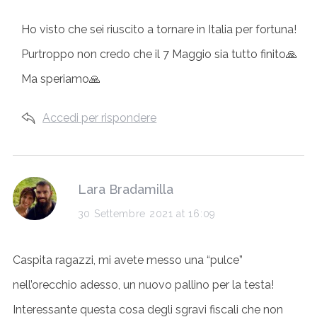
y
Ho visto che sei riuscito a tornare in Italia per fortuna!
s
Purtroppo non credo che il 7 Maggio sia tutto finito🙏
:
Ma speriamo🙏
Accedi per rispondere
s
Lara Bradamilla
a
30 Settembre 2021 at 16:09
y
Caspita ragazzi, mi avete messo una “pulce”
s
nell’orecchio adesso, un nuovo pallino per la testa!
:
Interessante questa cosa degli sgravi fiscali che non