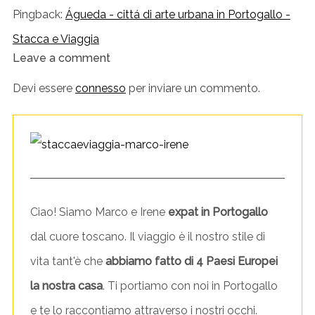
Pingback:
Águeda - cittá di arte urbana in Portogallo -
Stacca e Viaggia
Leave a comment
L
e
Devi essere
connesso
per inviare un commento.
a
v
e
a
c
Ciao! Siamo Marco e Irene
expat in Portogallo
o
dal cuore toscano. Il viaggio è il nostro stile di
m
vita tant'è che
abbiamo fatto di 4 Paesi Europei
m
la nostra casa
. Ti portiamo con noi in Portogallo
e
e te lo raccontiamo attraverso i nostri occhi.