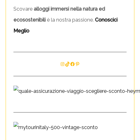
n
Scovare
alloggi immersi nella natura ed
t
ecosostenibili
è la nostra passione.
Conoscici
Meglio
Instagram
TikTok
Facebook
Pinterest