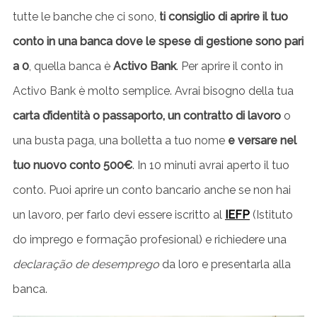
r
tutte le banche che ci sono,
ti consiglio di aprire il tuo
c
conto in una banca dove le spese di gestione sono pari
h
f
a 0
, quella banca è
Activo Bank
. Per aprire il conto in
o
Activo Bank è molto semplice. Avrai bisogno della tua
r
carta d’identità o passaporto, un contratto di lavoro
o
:
una busta paga, una bolletta a tuo nome
e versare nel
tuo nuovo conto 500€
. In 10 minuti avrai aperto il tuo
conto. Puoi aprire un conto bancario anche se non hai
un lavoro, per farlo devi essere iscritto al
IEFP
(Istituto
do imprego e formação profesional) e richiedere una
declaração de desemprego
da loro e presentarla alla
banca.