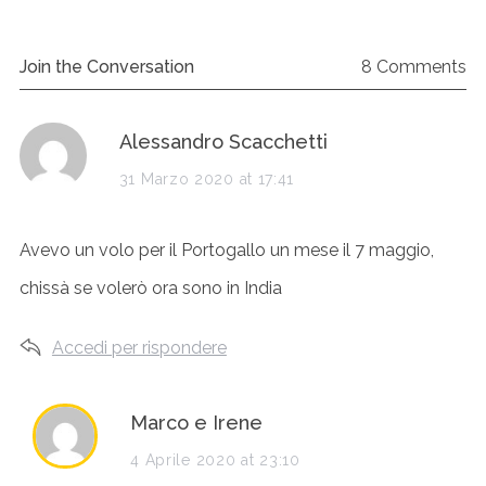
Join the Conversation
8 Comments
s
Alessandro Scacchetti
a
31 Marzo 2020 at 17:41
y
Avevo un volo per il Portogallo un mese il 7 maggio,
s
chissà se volerò ora sono in India
:
Accedi per rispondere
s
Marco e Irene
a
4 Aprile 2020 at 23:10