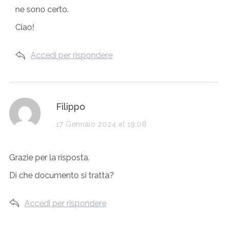
ne sono certo.
Ciao!
Accedi per rispondere
s
Filippo
a
17 Gennaio 2024 at 19:08
y
Grazie per la risposta.
s
Di che documento si tratta?
:
Accedi per rispondere