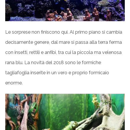
S
e
a
r
Le sorprese non finiscono qui. Al primo piano si cambia
c
decisamente genere, dal mare si passa alla terra ferma
h
con insetti, rettili e anfibi, tra cui la piccola ma velenosa
f
o
rana blu. La novità del 2018 sono le formiche
r
tagliafoglia inserite in un vero e proprio formicaio
:
enorme.