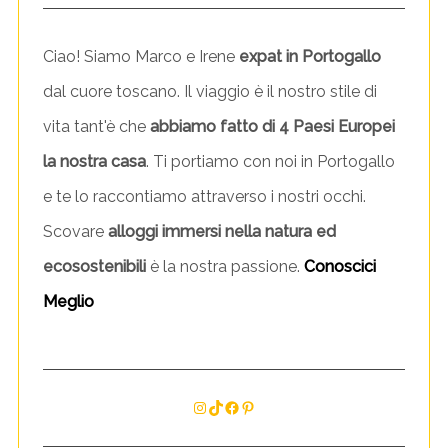
Ciao! Siamo Marco e Irene
expat in Portogallo
dal cuore toscano. Il viaggio è il nostro stile di
vita tant'è che
abbiamo fatto di 4 Paesi Europei
la nostra casa
. Ti portiamo con noi in Portogallo
e te lo raccontiamo attraverso i nostri occhi.
Scovare
alloggi immersi nella natura ed
ecosostenibili
è la nostra passione.
Conoscici
Meglio
Instagram
TikTok
Facebook
Pinterest
S