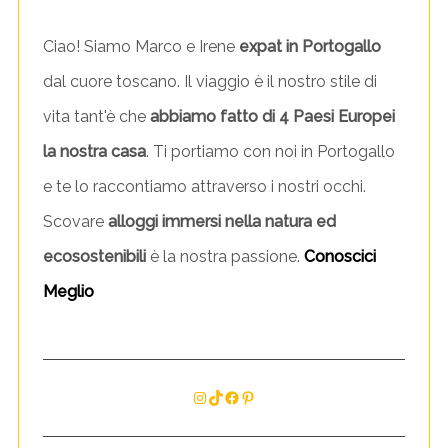
Ciao! Siamo Marco e Irene
expat in Portogallo
dal cuore toscano. Il viaggio è il nostro stile di
vita tant'è che
abbiamo fatto di 4 Paesi Europei
la nostra casa
. Ti portiamo con noi in Portogallo
e te lo raccontiamo attraverso i nostri occhi.
Scovare
alloggi immersi nella natura ed
ecosostenibili
è la nostra passione.
Conoscici
Meglio
Instagram
TikTok
Facebook
Pinterest
S