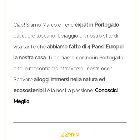
Ciao! Siamo Marco e Irene
expat in Portogallo
dal cuore toscano. Il viaggio è il nostro stile di
vita tant'è che
abbiamo fatto di 4 Paesi Europei
la nostra casa
. Ti portiamo con noi in Portogallo
e te lo raccontiamo attraverso i nostri occhi.
Scovare
alloggi immersi nella natura ed
ecosostenibili
è la nostra passione.
Conoscici
Meglio
Instagram
TikTok
Facebook
Pinterest
S