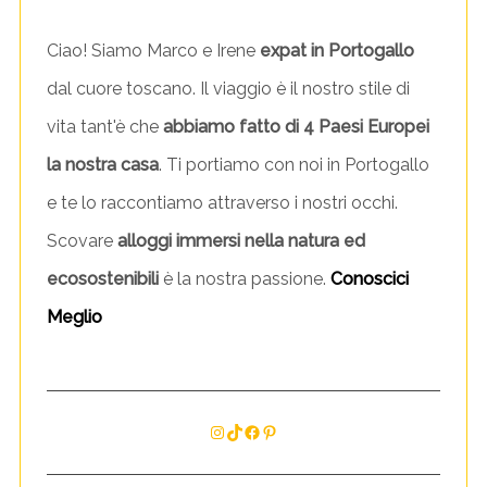
Ciao! Siamo Marco e Irene
expat in Portogallo
dal cuore toscano. Il viaggio è il nostro stile di
vita tant'è che
abbiamo fatto di 4 Paesi Europei
la nostra casa
. Ti portiamo con noi in Portogallo
e te lo raccontiamo attraverso i nostri occhi.
Scovare
alloggi immersi nella natura ed
ecosostenibili
è la nostra passione.
Conoscici
Meglio
Instagram
TikTok
Facebook
Pinterest
S